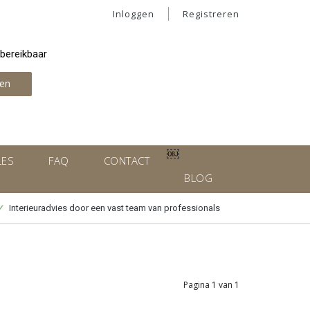
Inloggen
Registreren
 bereikbaar
en
￼
LES
FAQ
CONTACT
BLOG
Interieuradvies door een vast team van professionals
Pagina 1 van 1