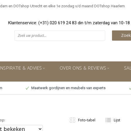
rdam en DOTshop Utrecht en elke 1e zondag v/d maand DOTshop Haarlem
Klantenservice: (+31) 020 619 24 83 din t/m zaterdag van 10-18
Zoek
INSPIRATIE & ADVIES
OVER ONS & REVIEWS
SA
um
Maatwerk gordijnen en meubels van experts
op:
Foto-tabel
Lijst