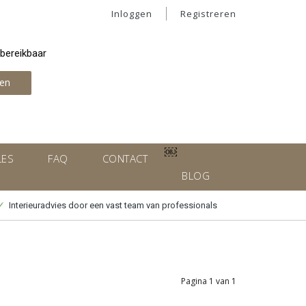
Inloggen
Registreren
 bereikbaar
en
￼
LES
FAQ
CONTACT
BLOG
Interieuradvies door een vast team van professionals
Pagina 1 van 1