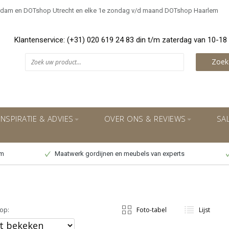
rdam en DOTshop Utrecht en elke 1e zondag v/d maand DOTshop Haarlem
Klantenservice: (+31) 020 619 24 83 din t/m zaterdag van 10-18
Zoek
INSPIRATIE & ADVIES
OVER ONS & REVIEWS
SA
um
Maatwerk gordijnen en meubels van experts
op:
Foto-tabel
Lijst