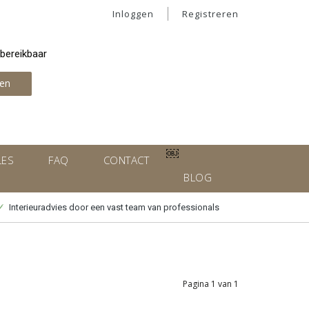
Inloggen
Registreren
 bereikbaar
en
￼
LES
FAQ
CONTACT
BLOG
Interieuradvies door een vast team van professionals
Pagina 1 van 1