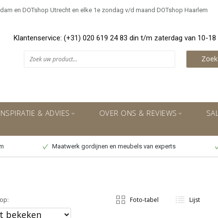
rdam en DOTshop Utrecht en elke 1e zondag v/d maand DOTshop Haarlem
Klantenservice: (+31) 020 619 24 83 din t/m zaterdag van 10-18
Zoek
INSPIRATIE & ADVIES
OVER ONS & REVIEWS
SA
um
Maatwerk gordijnen en meubels van experts
op:
Foto-tabel
Lijst