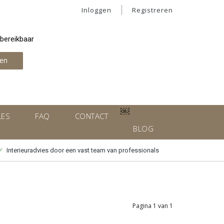
Inloggen
Registreren
 bereikbaar
en
￼
LES
FAQ
CONTACT
BLOG
Interieuradvies door een vast team van professionals
Pagina 1 van 1