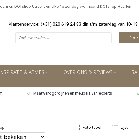
rdam en DOTshop Utrecht en elke 1e zondag v/d maand DOTshop Haarlem
Klantenservice: (+31) 020 619 24 83 din t/m zaterdag van 10-18
Zoek
INSPIRATIE & ADVIES
OVER ONS & REVIEWS
SA
um
Maatwerk gordijnen en meubels van experts
op:
Foto-tabel
Lijst