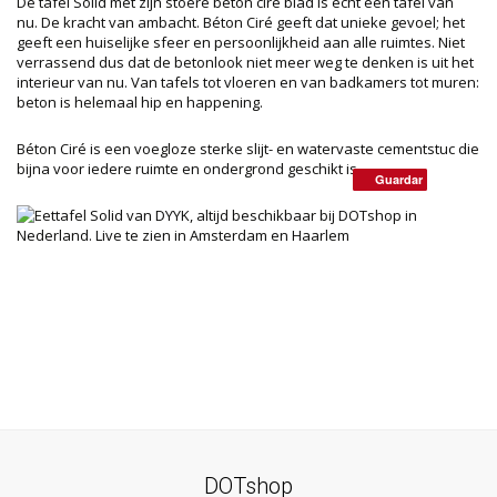
De tafel Solid met zijn stoere beton ciré blad is echt een tafel van
nu. De kracht van ambacht. Béton Ciré geeft dat unieke gevoel; het
geeft een huiselijke sfeer en persoonlijkheid aan alle ruimtes. Niet
verrassend dus dat de betonlook niet meer weg te denken is uit het
interieur van nu. Van tafels tot vloeren en van badkamers tot muren:
beton is helemaal hip en happening.
Béton Ciré is een voegloze sterke slijt- en watervaste cementstuc die
bijna voor iedere ruimte en ondergrond geschikt is.
Guardar
Guardar
DOTshop