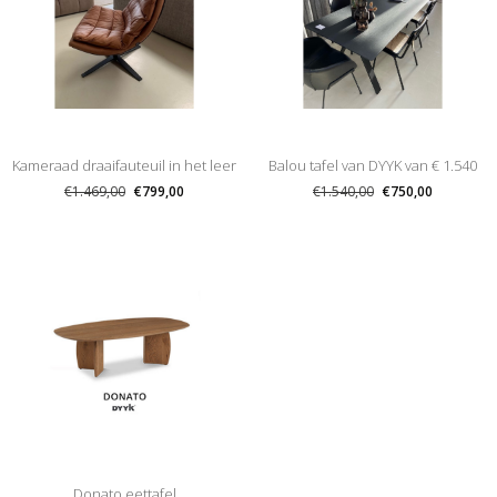
Kameraad draaifauteuil in het leer
Balou tafel van DYYK van € 1.540
€1.469,00
€799,00
€1.540,00
€750,00
(zacht leder) van € 1469 voor € 799
nu €750
Donato eettafel