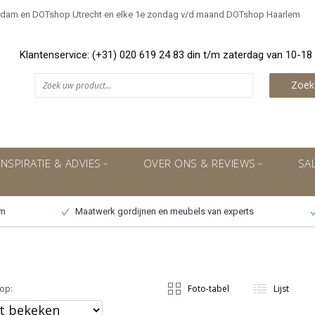
rdam en DOTshop Utrecht en elke 1e zondag v/d maand DOTshop Haarlem
Klantenservice: (+31) 020 619 24 83 din t/m zaterdag van 10-18
Zoek
INSPIRATIE & ADVIES
OVER ONS & REVIEWS
SA
um
Maatwerk gordijnen en meubels van experts
op:
Foto-tabel
Lijst