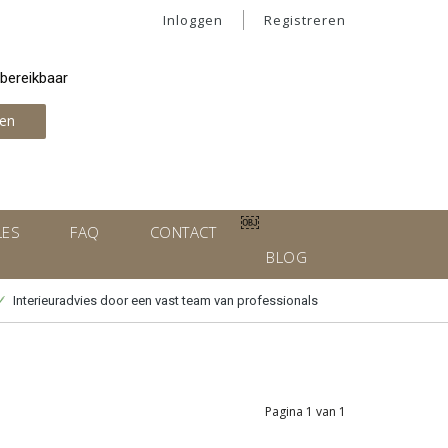
Inloggen
Registreren
 bereikbaar
en
￼
LES
FAQ
CONTACT
BLOG
Interieuradvies door een vast team van professionals
Pagina 1 van 1