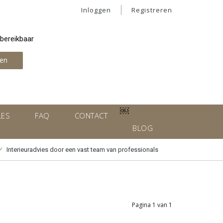
Inloggen
Registreren
 bereikbaar
en
￼
LES
FAQ
CONTACT
BLOG
Interieuradvies door een vast team van professionals
Pagina 1 van 1