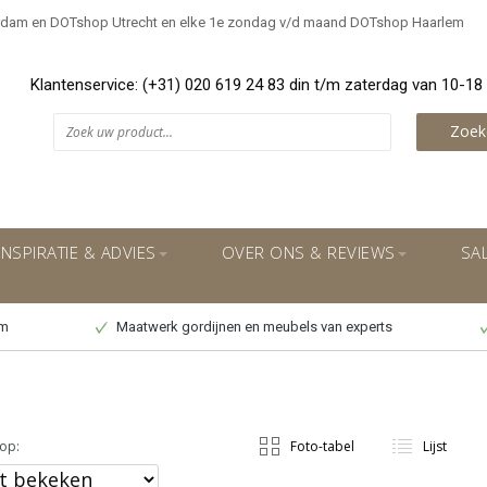
rdam en DOTshop Utrecht en elke 1e zondag v/d maand DOTshop Haarlem
Klantenservice: (+31) 020 619 24 83 din t/m zaterdag van 10-18
Zoek
INSPIRATIE & ADVIES
OVER ONS & REVIEWS
SA
um
Maatwerk gordijnen en meubels van experts
op:
Foto-tabel
Lijst